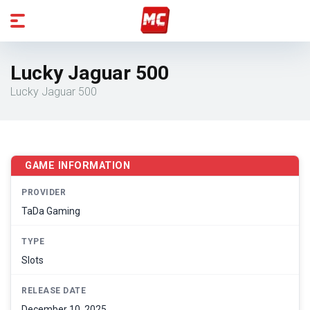
Lucky Jaguar 500
Lucky Jaguar 500
GAME INFORMATION
PROVIDER
TaDa Gaming
TYPE
Slots
RELEASE DATE
December 10, 2025