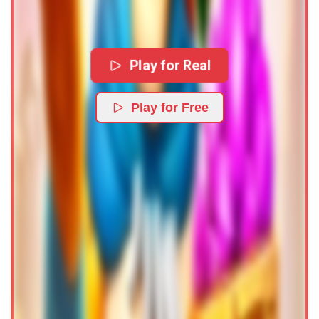
Play for Real
Play for Free