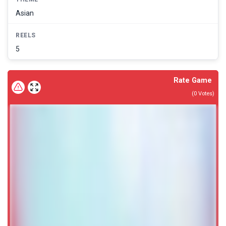
Asian
REELS
5
Rate Game
(
0
Votes)