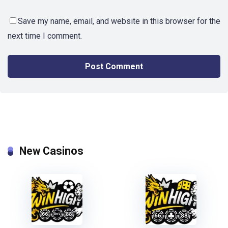
Save my name, email, and website in this browser for the
next time I comment.
New Casinos