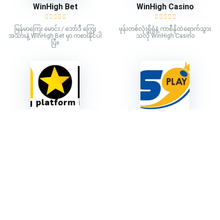
WinHigh Bet
WinHigh Casino
မြန်မာကြေး မောင်း / ဘော်ဒီ ကြေး
ဖုန်းတစ်လုံးရှိရုံနဲ့ ကာစီနိုထဲရောက်သွား
အသားနဲ့ WinHigh Bet မှာ ကစားနိုင်ပါ
သလို WinHigh Casino
ပြီ။
MMOBet
Special 9
မြန်မာ့အကောင်းဆုံး Betting ဝပ်ဆိုဒ်
ထိုင်း၊ မြန်မာ ယုံကြည်စိတ်ချရမှုအရှိ
ဆုံး အွန်လိုင်းဂိမ်းဝပ်ဆိုဒ် Special 9 စ
လော့