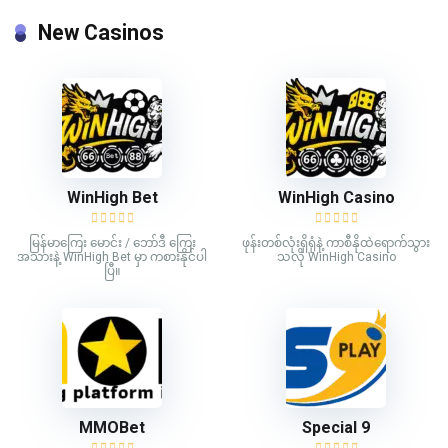
New Casinos
WinHigh Bet
WinHigh Casino
မြန်မာကြေး မောင်း / ဘော်ဒီ ကြေး
ဖုန်းတစ်လုံးရှိရုံနဲ့ ကာစီနိုထဲရောက်သွား
အသားနဲ့ WinHigh Bet မှာ ကစားနိုင်ပါ
သလို WinHigh Casino
ပြီ။
MMOBet
Special 9