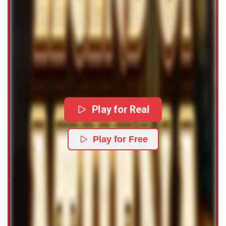
Play for Real
Play for Free