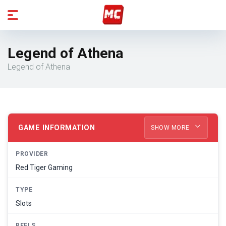
Legend of Athena
Legend of Athena
GAME INFORMATION
SHOW MORE
PROVIDER
Red Tiger Gaming
TYPE
Slots
REELS