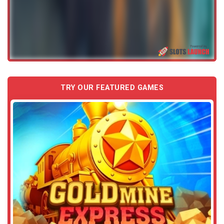
TRY OUR FEATURED GAMES