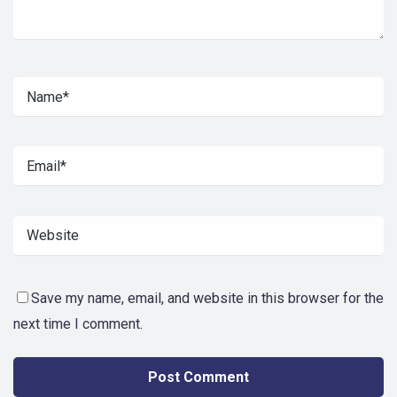
Save my name, email, and website in this browser for the
next time I comment.