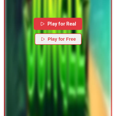
Play for Real
Play for Free