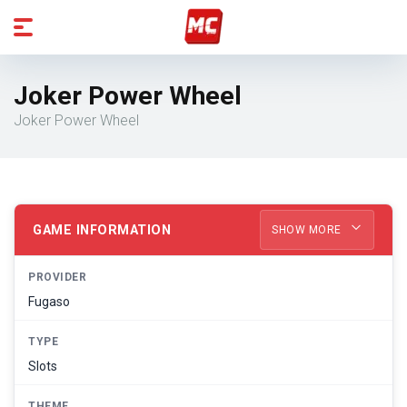
Joker Power Wheel
Joker Power Wheel
GAME INFORMATION
SHOW MORE
PROVIDER
Fugaso
TYPE
Slots
THEME