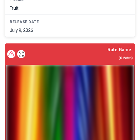
Fruit
RELEASE DATE
July 9, 2026
Rate Game
(
0
Votes)