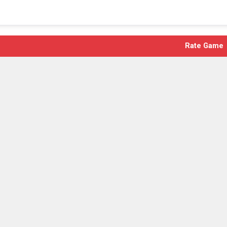
Rate Game