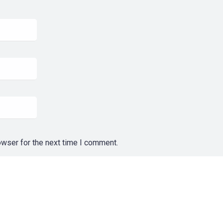
owser for the next time I comment.