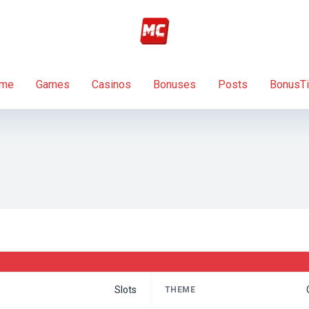
me
Games
Casinos
Bonuses
Posts
BonusT
Slots
THEME