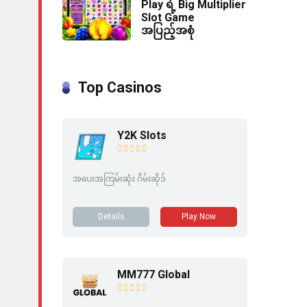
Play ရဲ့ Big Multiplier
Slot Game
အပြည့်အစုံ
Top Casinos
Y2K Slots
အပေးအကြမ်းဆုံး ဂိမ်းဆိုဒ်
Details
Play Now
MM777 Global