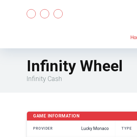
Ho
Infinity Wheel
Infinity Cash
GAME INFORMATION
Lucky Monaco
PROVIDER
TYPE