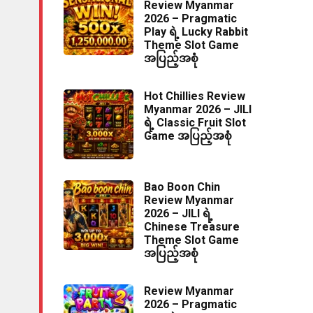
Review Myanmar
2026 – Pragmatic
Play ရဲ့ Lucky Rabbit
Theme Slot Game
အပြည့်အစုံ
Hot Chillies Review
Myanmar 2026 – JILI
ရဲ့ Classic Fruit Slot
Game အပြည့်အစုံ
Bao Boon Chin
Review Myanmar
2026 – JILI ရဲ့
Chinese Treasure
Theme Slot Game
အပြည့်အစုံ
Review Myanmar
2026 – Pragmatic