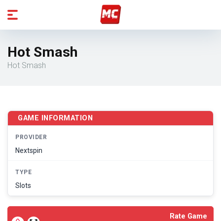
Hot Smash
Hot Smash
GAME INFORMATION
PROVIDER
Nextspin
TYPE
Slots
Rate Game