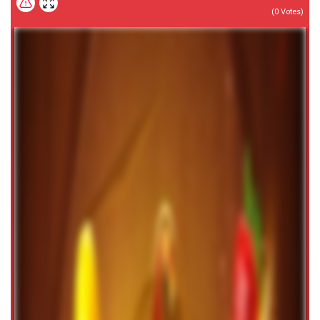
(
0
Votes)