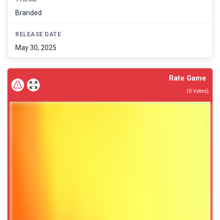
Branded
RELEASE DATE
May 30, 2025
Rate Game
(
0
Votes)