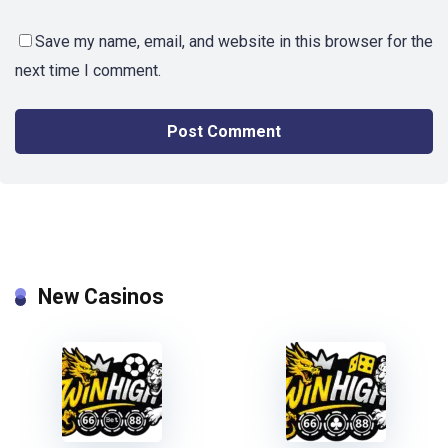
Save my name, email, and website in this browser for the
next time I comment.
New Casinos