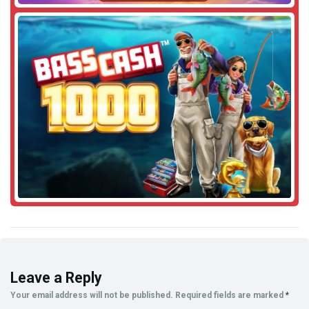
Leave a Reply
Your email address will not be published.
Required fields are marked
*