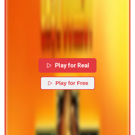
Play for Real
Play for Free