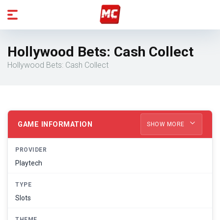
Hollywood Bets: Cash Collect
Hollywood Bets: Cash Collect
GAME INFORMATION
SHOW MORE
PROVIDER
Playtech
TYPE
Slots
THEME