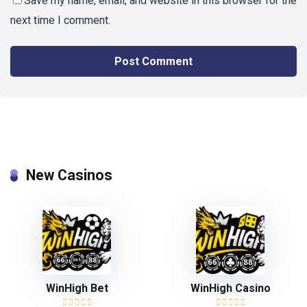
Save my name, email, and website in this browser for the
next time I comment.
New Casinos
WinHigh Bet
WinHigh Casino