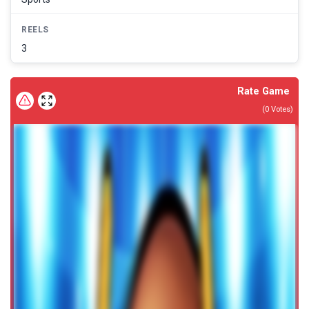
REELS
3
Rate Game
(
0
Votes)