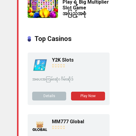
Play ရဲ့ Big Multiplier
Slot Game
အပြည့်အစုံ
Top Casinos
Y2K Slots
အပေးအကြမ်းဆုံး ဂိမ်းဆိုဒ်
Details
Play Now
MM777 Global