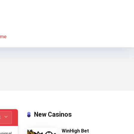
ime
New Casinos
E
WinHigh Bet
Animal