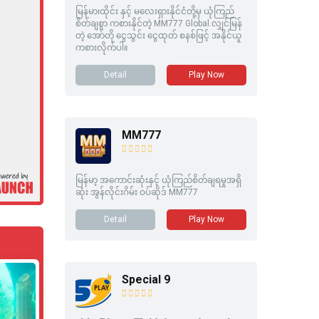
မြန်မာ၊ထိုင်း နှင့် မလေးရှားနိုင်ငံတို့မှ ယုံကြည်
စိတ်ချစွာ ကစားနိုင်တဲ့ MM777 Global.လျှင်မြန်
တဲ့ အော်တို ငွေသွင်း ငွေထုတ် စနစ်ဖြင့် အနိုင်ယူ
ကစားလိုက်ပါ။
Detail
Play Now
MM777
မြန်မာ့ အကောင်းဆုံးနှင့် ယုံကြည်စိတ်ချရမှုအရှိ
ဆုံး အွန်လိုင်းဂိမ်း ဝပ်ဆိုဒ် MM777
Detail
Play Now
Special 9