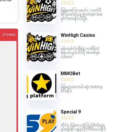
မြန်မာကြေး မောင်း / ဘော်ဒီ
ကြေးအသားနဲ့ WinHigh Bet
မှာ ကစားနိုင်ပါပြီ။
WinHigh Casino
(
0
Votes)
ဖုန်းတစ်လုံးရှိရုံနဲ့ ကာစီနိုထဲ
ရောက်သွားသလို WinHigh
Casino
MMOBet
မြန်မာ့အကောင်းဆုံး Betting
ဝပ်ဆိုဒ်
Special 9
ထိုင်း၊ မြန်မာ ယုံကြည်စိတ်ချရ
မှုအရှိဆုံး အွန်လိုင်းဂိမ်းဝပ်ဆိုဒ်