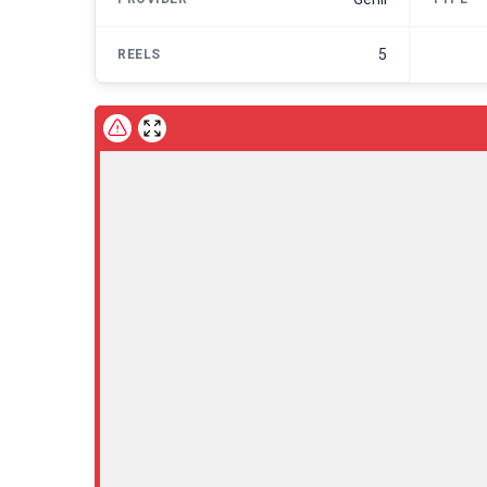
5
REELS