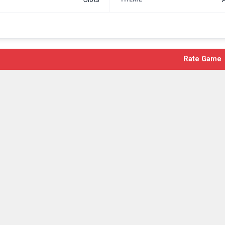
Rate Game