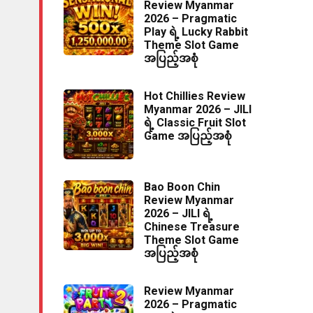
Review Myanmar
2026 – Pragmatic
Play ရဲ့ Lucky Rabbit
Theme Slot Game
အပြည့်အစုံ
Hot Chillies Review
Myanmar 2026 – JILI
ရဲ့ Classic Fruit Slot
Game အပြည့်အစုံ
Bao Boon Chin
Review Myanmar
2026 – JILI ရဲ့
Chinese Treasure
Theme Slot Game
အပြည့်အစုံ
Review Myanmar
2026 – Pragmatic