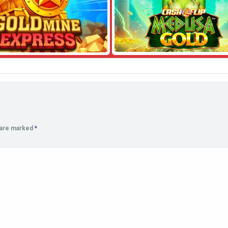
s are marked
*