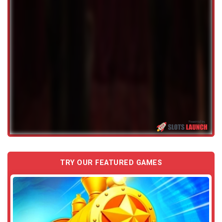
TRY OUR FEATURED GAMES