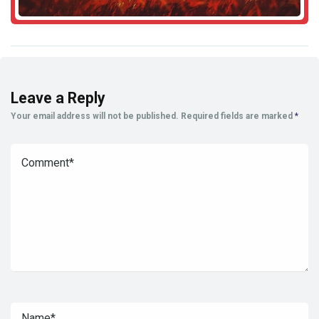
Leave a Reply
Your email address will not be published.
Required fields are marked
*