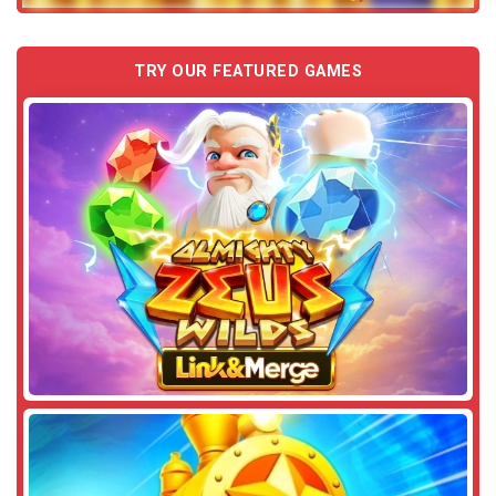
TRY OUR FEATURED GAMES