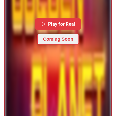
Play for Real
Coming Soon