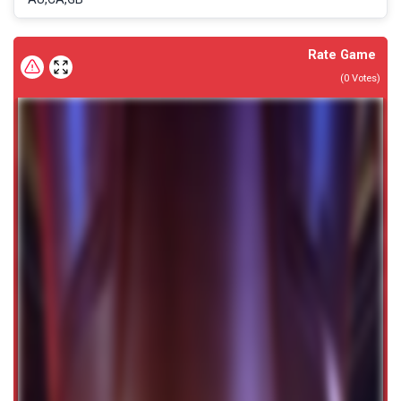
Rate Game
(
0
Votes)