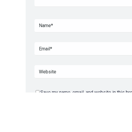
Save my name, email, and website in this br