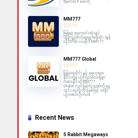
Special 9 စလော့
MM777
မြန်မာ့ အကောင်းဆုံးနှင့်
ယုံကြည်စိတ်ချရမှုအရှိဆုံး အွန်
လိုင်းဂိမ်း ဝပ်ဆိုဒ် MM777
MM777 Global
မြန်မာ၊ထိုင်း နှင့် မလေးရှား
နိုင်ငံတို့မှ ယုံကြည်စိတ်ချစွာ
ကစားနိုင်တဲ့ MM777
Global.လျှင်မြန်တဲ့ အော်တို ငွေ
သွင်း ငွေထုတ် စနစ်ဖြင့် အနိုင်
ယူကစားလိုက်ပါ။
Recent News
5 Rabbit Megaways