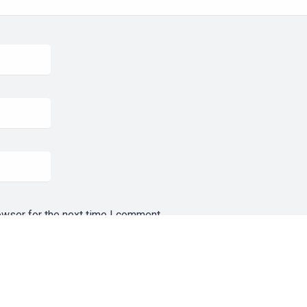
owser for the next time I comment.