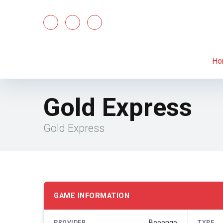
Ho
Gold Express
Gold Express
GAME INFORMATION
Booongo
PROVIDER
TYPE