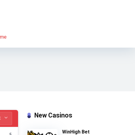
ime
New Casinos
E
WinHigh Bet
5