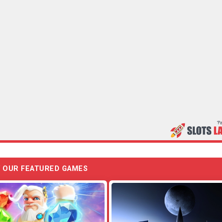
 OUR FEATURED GAMES