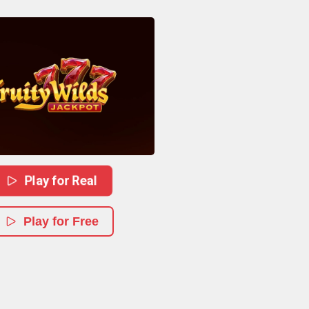
Play for Real
Play for Free