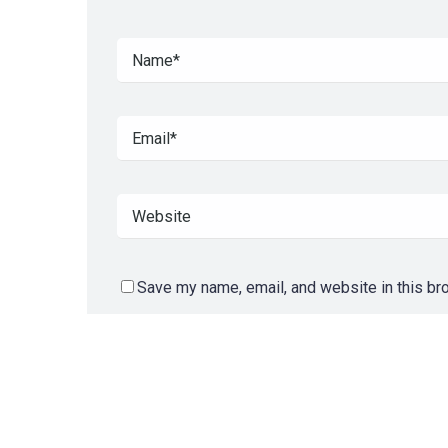
Save my name, email, and website in this br