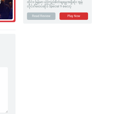
ထိုင်း၊ မြန်မာ ယုံကြည်စိတ်ချရမှုအရှိဆုံး အွန်
လိုင်းဂိမ်းဝပ်ဆိုဒ် Special 9 စလော့
Read Review
Play Now