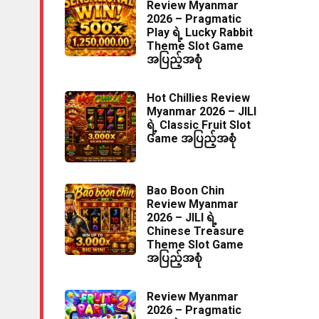
Review Myanmar
2026 – Pragmatic
Play ရဲ့ Lucky Rabbit
Theme Slot Game
အပြည့်အစုံ
Hot Chillies Review
Myanmar 2026 – JILI
ရဲ့ Classic Fruit Slot
Game အပြည့်အစုံ
Bao Boon Chin
Review Myanmar
2026 – JILI ရဲ့
Chinese Treasure
Theme Slot Game
အပြည့်အစုံ
Review Myanmar
2026 – Pragmatic