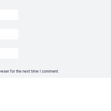
owser for the next time I comment.