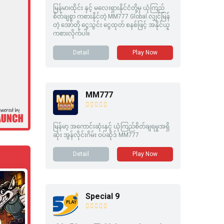
မြန်မာ၊ထိုင်း နှင့် မလေးရှားနိုင်ငံတို့မှ ယုံကြည်
စိတ်ချစွာ ကစားနိုင်တဲ့ MM777 Global.လျှင်မြန်
တဲ့ အော်တို ငွေသွင်း ငွေထုတ် စနစ်ဖြင့် အနိုင်ယူ
ကစားလိုက်ပါ။
Detail
Play Now
MM777
မြန်မာ့ အကောင်းဆုံးနှင့် ယုံကြည်စိတ်ချရမှုအရှိ
ဆုံး အွန်လိုင်းဂိမ်း ဝပ်ဆိုဒ် MM777
Detail
Play Now
Special 9