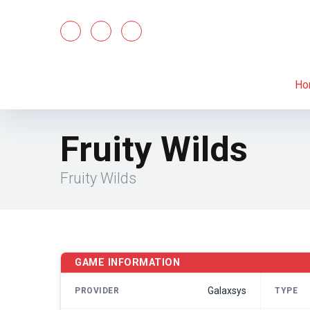
Ho
Fruity Wilds
Fruity Wilds
GAME INFORMATION
Galaxsys
PROVIDER
TYPE