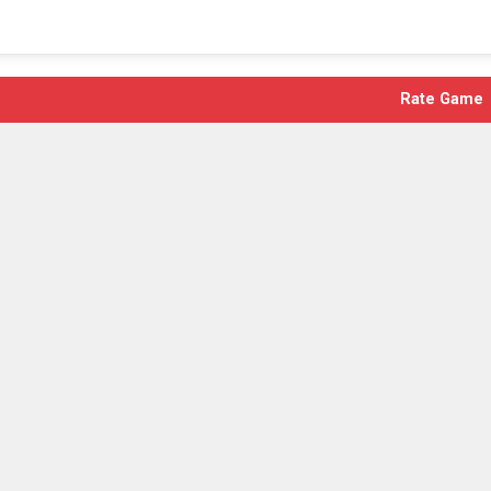
Rate Game