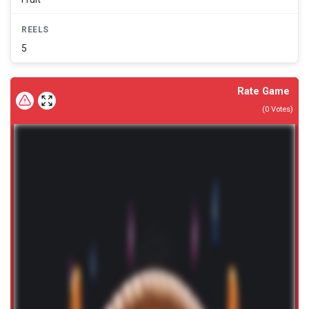
REELS
5
Rate Game
(
0
Votes)