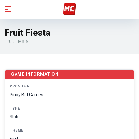
Fruit Fiesta
Fruit Fiesta
GAME INFORMATION
PROVIDER
Pinoy Bet Games
TYPE
Slots
THEME
Fruit