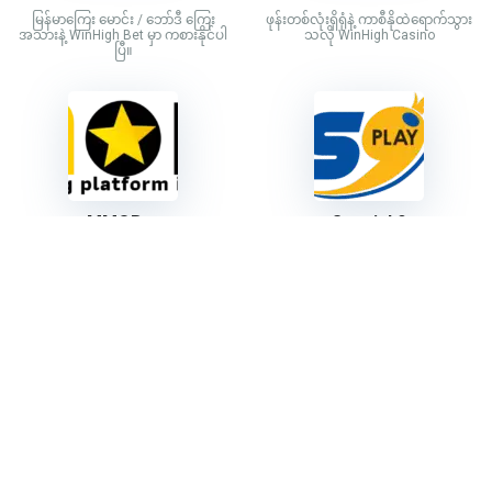
မြန်မာကြေး မောင်း / ဘော်ဒီ ကြေး
ဖုန်းတစ်လုံးရှိရုံနဲ့ ကာစီနိုထဲရောက်သွား
အသားနဲ့ WinHigh Bet မှာ ကစားနိုင်ပါ
သလို WinHigh Casino
ပြီ။
MMOBet
Special 9
မြန်မာ့အကောင်းဆုံး Betting ဝပ်ဆိုဒ်
ထိုင်း၊ မြန်မာ ယုံကြည်စိတ်ချရမှုအရှိ
ဆုံး အွန်လိုင်းဂိမ်းဝပ်ဆိုဒ် Special 9 စ
လော့
MM777
MM777 Global