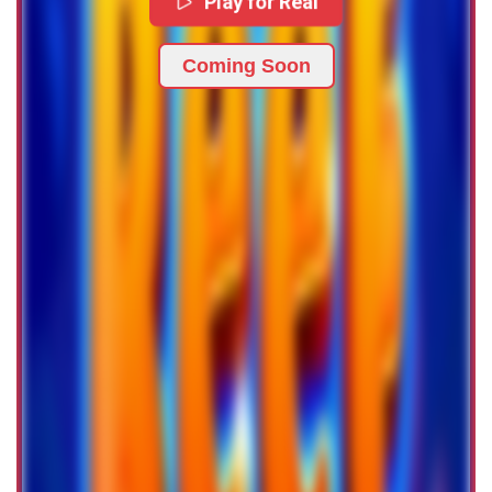
Play for Real
Coming Soon