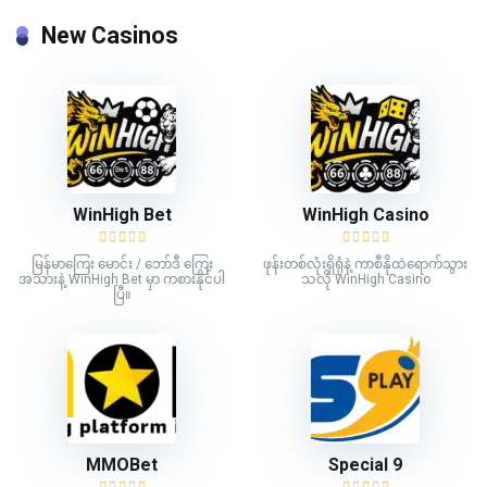
New Casinos
WinHigh Bet
WinHigh Casino
မြန်မာကြေး မောင်း / ဘော်ဒီ ကြေး
ဖုန်းတစ်လုံးရှိရုံနဲ့ ကာစီနိုထဲရောက်သွား
အသားနဲ့ WinHigh Bet မှာ ကစားနိုင်ပါ
သလို WinHigh Casino
ပြီ။
MMOBet
Special 9