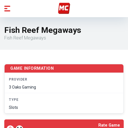
Fish Reef Megaways
Fish Reef Megaways
GAME INFORMATION
PROVIDER
3 Oaks Gaming
TYPE
Slots
Rate Game