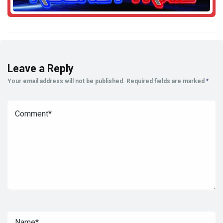
Leave a Reply
Your email address will not be published.
Required fields are marked
*