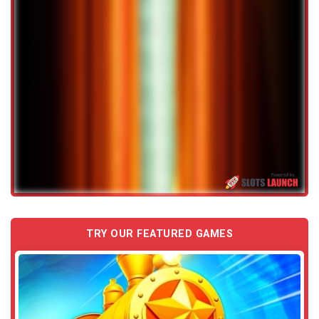
TRY OUR FEATURED GAMES