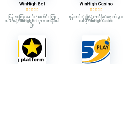
WinHigh Bet
WinHigh Casino
မြန်မာကြေး မောင်း / ဘော်ဒီ ကြေး
ဖုန်းတစ်လုံးရှိရုံနဲ့ ကာစီနိုထဲရောက်သွား
အသားနဲ့ WinHigh Bet မှာ ကစားနိုင်ပါ
သလို WinHigh Casino
ပြီ။
MMOBet
Special 9
မြန်မာ့အကောင်းဆုံး Betting ဝပ်ဆိုဒ်
ထိုင်း၊ မြန်မာ ယုံကြည်စိတ်ချရမှုအရှိ
ဆုံး အွန်လိုင်းဂိမ်းဝပ်ဆိုဒ် Special 9 စ
လော့