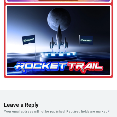
Leave a Reply
Your email address will not be published.
Required fields are marked
*