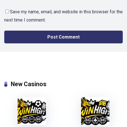
Save my name, email, and website in this browser for the
next time I comment.
New Casinos