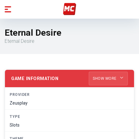
Eternal Desire
Eternal Desire
GAME INFORMATION
SHOW MORE
PROVIDER
Zeusplay
TYPE
Slots
THEME