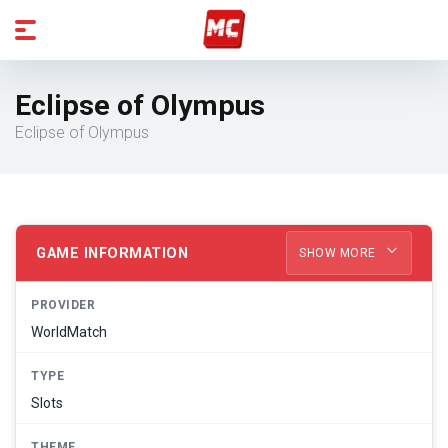
Eclipse of Olympus
Eclipse of Olympus
GAME INFORMATION
SHOW MORE
PROVIDER
WorldMatch
TYPE
Slots
THEME