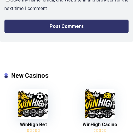
next time I comment.
New Casinos
WinHigh Bet
WinHigh Casino