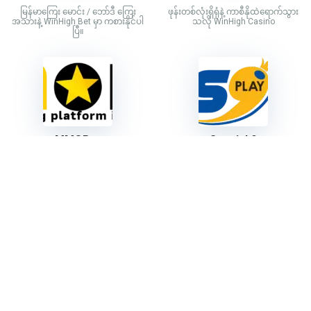
မြန်မာကြေး မောင်း / ဘော်ဒီ ကြေး
ဖုန်းတစ်လုံးရှိရုံနဲ့ ကာစီနိုထဲရောက်သွား
အသားနဲ့ WinHigh Bet မှာ ကစားနိုင်ပါ
သလို WinHigh Casino
ပြီ။
MMOBet
Special 9
မြန်မာ့အကောင်းဆုံး Betting ဝပ်ဆိုဒ်
ထိုင်း၊ မြန်မာ ယုံကြည်စိတ်ချရမှုအရှိ
ဆုံး အွန်လိုင်းဂိမ်းဝပ်ဆိုဒ် Special 9 စ
လော့
MM777
MM777 Global