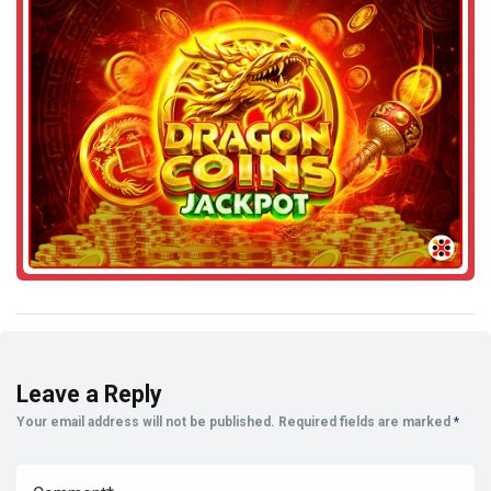
Leave a Reply
Your email address will not be published.
Required fields are marked
*