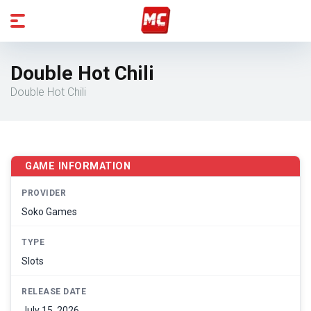
Double Hot Chili
Double Hot Chili
GAME INFORMATION
PROVIDER
Soko Games
TYPE
Slots
RELEASE DATE
July 15, 2026