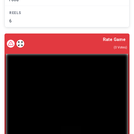
REELS
6
Rate Game
(
0
Votes)