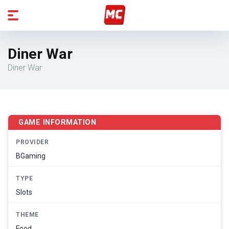
Diner War
Diner War
GAME INFORMATION
PROVIDER
BGaming
TYPE
Slots
THEME
Food