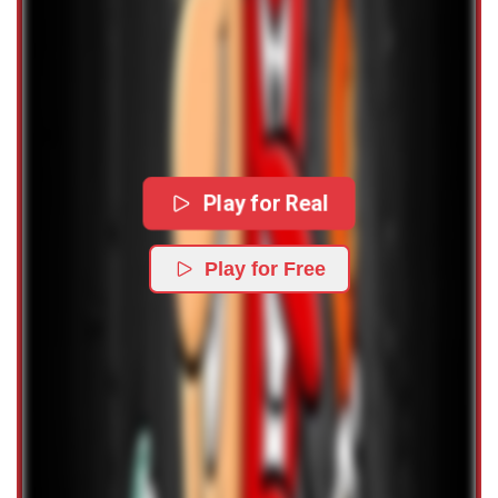
Play for Real
Play for Free