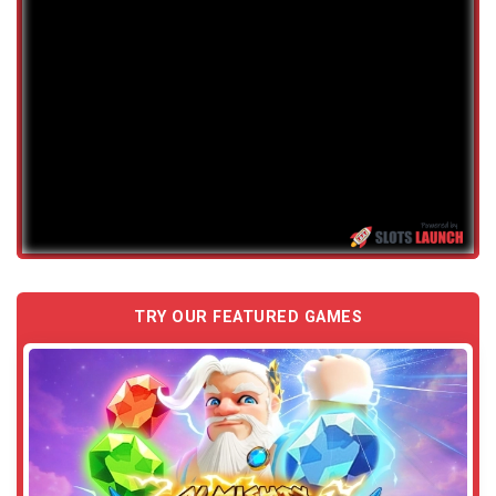
TRY OUR FEATURED GAMES