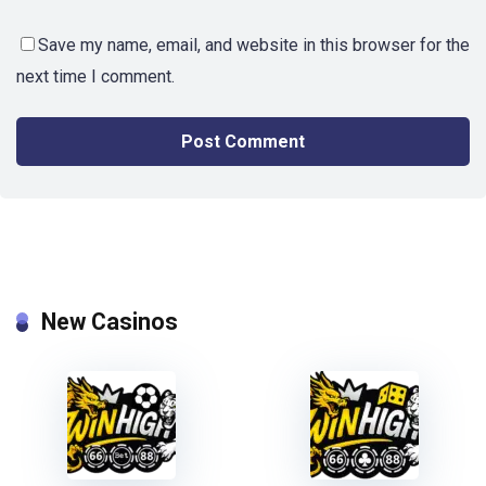
Save my name, email, and website in this browser for the
next time I comment.
New Casinos