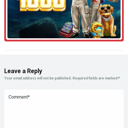
Leave a Reply
Your email address will not be published.
Required fields are marked
*