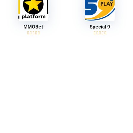
MMOBet
Special 9
မြန်မာ့အကောင်းဆုံး Betting ဝပ်ဆိုဒ်
ထိုင်း၊ မြန်မာ ယုံကြည်စိတ်ချရမှုအရှိ
ဆုံး အွန်လိုင်းဂိမ်းဝပ်ဆိုဒ် Special 9 စ
လော့
MM777
MM777 Global
မြန်မာ့ အကောင်းဆုံးနှင့် ယုံကြည်
မြန်မာ၊ထိုင်း နှင့် မလေးရှားနိုင်ငံတို့မှ
စိတ်ချရမှုအရှိဆုံး အွန်လိုင်းဂိမ်း ဝပ်ဆို
ယုံကြည်စိတ်ချစွာ ကစားနိုင်တဲ့ MM777
ဒ် MM777
Global.လျှင်မြန်တဲ့ အော်တို ငွေသွင်း
ငွေထုတ် စနစ်ဖြင့် အနိုင်ယူကစား
လိုက်ပါ။