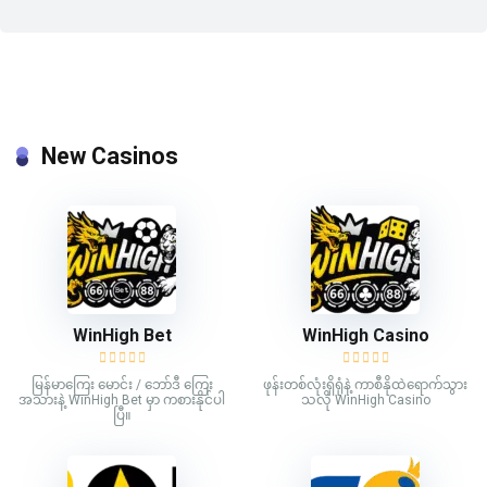
New Casinos
WinHigh Bet
WinHigh Casino
မြန်မာကြေး မောင်း / ဘော်ဒီ ကြေး
ဖုန်းတစ်လုံးရှိရုံနဲ့ ကာစီနိုထဲရောက်သွား
အသားနဲ့ WinHigh Bet မှာ ကစားနိုင်ပါ
သလို WinHigh Casino
ပြီ။