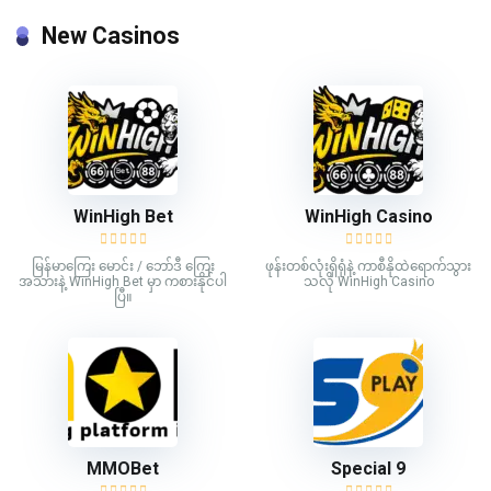
New Casinos
WinHigh Bet
WinHigh Casino
မြန်မာကြေး မောင်း / ဘော်ဒီ ကြေး
ဖုန်းတစ်လုံးရှိရုံနဲ့ ကာစီနိုထဲရောက်သွား
အသားနဲ့ WinHigh Bet မှာ ကစားနိုင်ပါ
သလို WinHigh Casino
ပြီ။
MMOBet
Special 9