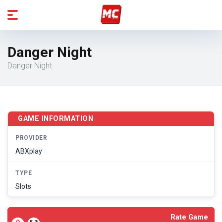
Danger Night
Danger Night
GAME INFORMATION
PROVIDER
ABXplay
TYPE
Slots
Rate Game