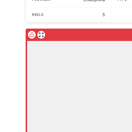
5
REELS