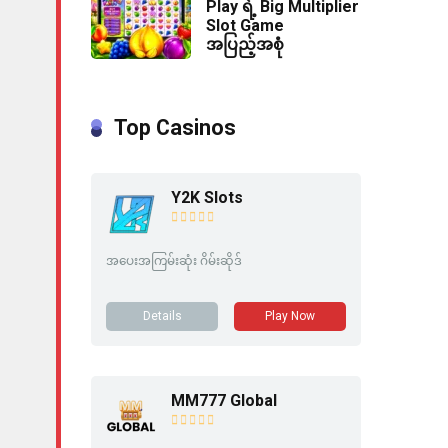
Play ရဲ့ Big Multiplier
Slot Game
အပြည့်အစုံ
Top Casinos
Y2K Slots
အပေးအကြမ်းဆုံး ဂိမ်းဆိုဒ်
Details
Play Now
MM777 Global