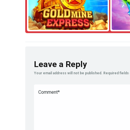
Leave a Reply
Your email address will not be published.
Required field