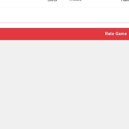
Rate Game