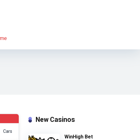
ime
New Casinos
Cars
WinHigh Bet