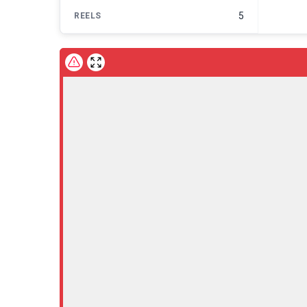
5
REELS