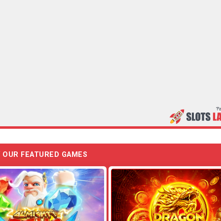
 OUR FEATURED GAMES