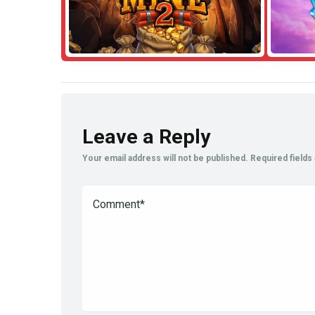
Leave a Reply
Your email address will not be published.
Required field