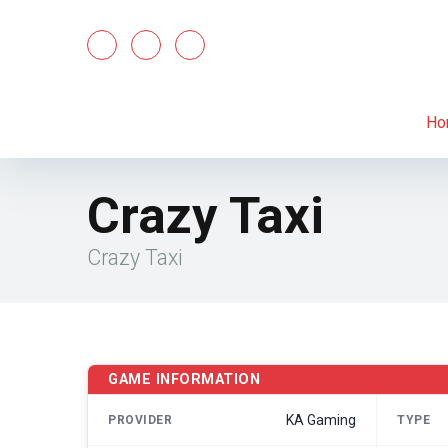
Ho
Crazy Taxi
Crazy Taxi
GAME INFORMATION
KA Gaming
PROVIDER
TYPE