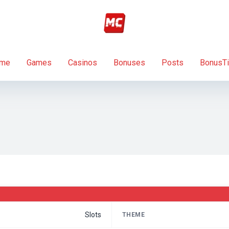
me
Games
Casinos
Bonuses
Posts
BonusT
Slots
THEME