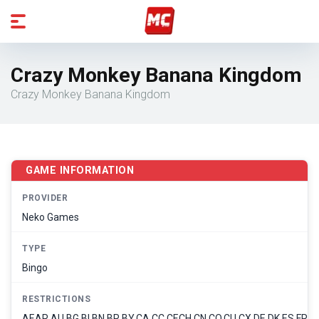
Crazy Monkey Banana Kingdom
Crazy Monkey Banana Kingdom
GAME INFORMATION
PROVIDER
Neko Games
TYPE
Bingo
RESTRICTIONS
AF,AR,AU,BG,BI,BN,BR,BY,CA,CC,CF,CH,CN,CO,CU,CX,DE,DK,ES,FR,GB,