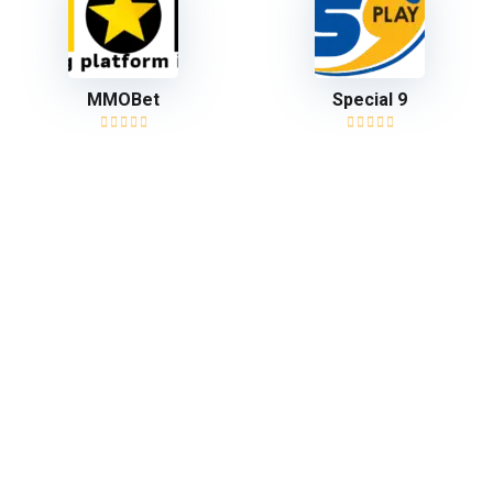
MMOBet
Special 9
မြန်မာ့အကောင်းဆုံး Betting ဝပ်ဆိုဒ်
ထိုင်း၊ မြန်မာ ယုံကြည်စိတ်ချရမှုအရှိ
ဆုံး အွန်လိုင်းဂိမ်းဝပ်ဆိုဒ် Special 9 စ
လော့
MM777
MM777 Global
မြန်မာ့ အကောင်းဆုံးနှင့် ယုံကြည်
မြန်မာ၊ထိုင်း နှင့် မလေးရှားနိုင်ငံတို့မှ
စိတ်ချရမှုအရှိဆုံး အွန်လိုင်းဂိမ်း ဝပ်ဆို
ယုံကြည်စိတ်ချစွာ ကစားနိုင်တဲ့ MM777
ဒ် MM777
Global.လျှင်မြန်တဲ့ အော်တို ငွေသွင်း
ငွေထုတ် စနစ်ဖြင့် အနိုင်ယူကစား
လိုက်ပါ။