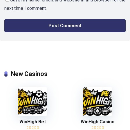
next time I comment.
New Casinos
WinHigh Bet
WinHigh Casino