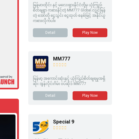
မြန်မာ၊ထိုင်း နှင့် မလေးရှားနိုင်ငံတို့မှ ယုံကြည်
စိတ်ချစွာ ကစားနိုင်တဲ့ MM777 Global.လျှင်မြန်
တဲ့ အော်တို ငွေသွင်း ငွေထုတ် စနစ်ဖြင့် အနိုင်ယူ
ကစားလိုက်ပါ။
Detail
Play Now
MM777
မြန်မာ့ အကောင်းဆုံးနှင့် ယုံကြည်စိတ်ချရမှုအရှိ
ဆုံး အွန်လိုင်းဂိမ်း ဝပ်ဆိုဒ် MM777
Detail
Play Now
Special 9