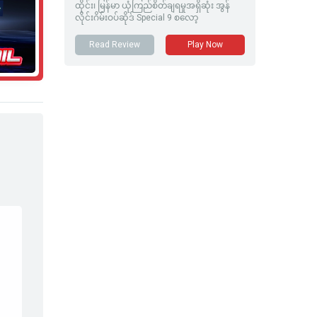
ထိုင်း၊ မြန်မာ ယုံကြည်စိတ်ချရမှုအရှိဆုံး အွန်
လိုင်းဂိမ်းဝပ်ဆိုဒ် Special 9 စလော့
Read Review
Play Now