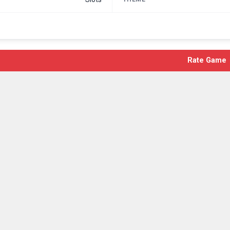
Rate Game