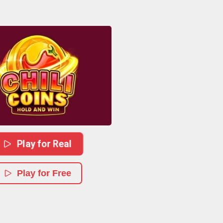
Play for Real
Play for Free