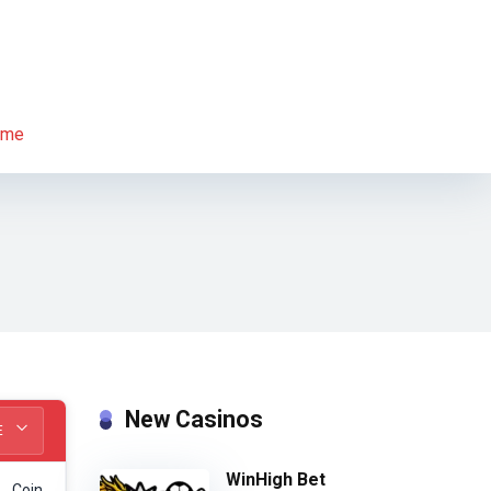
ime
New Casinos
E
WinHigh Bet
Coin