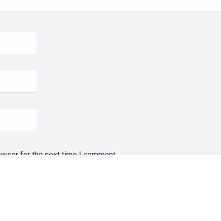
owser for the next time I comment.