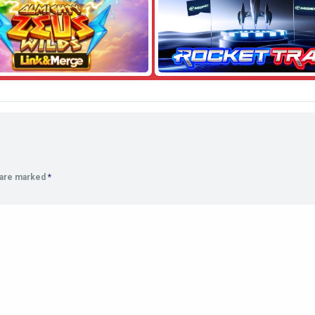
s are marked
*