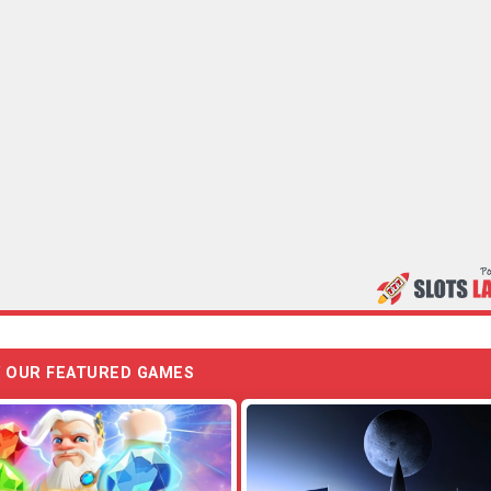
 OUR FEATURED GAMES