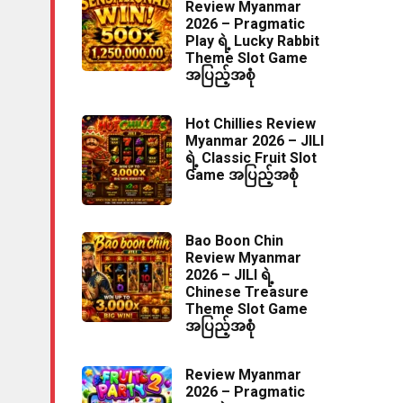
Review Myanmar
2026 – Pragmatic
Play ရဲ့ Lucky Rabbit
Theme Slot Game
အပြည့်အစုံ
Hot Chillies Review
Myanmar 2026 – JILI
ရဲ့ Classic Fruit Slot
Game အပြည့်အစုံ
Bao Boon Chin
Review Myanmar
2026 – JILI ရဲ့
Chinese Treasure
Theme Slot Game
အပြည့်အစုံ
Review Myanmar
2026 – Pragmatic