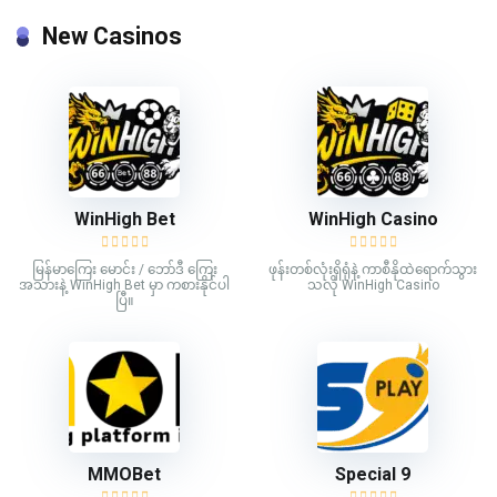
New Casinos
WinHigh Bet
WinHigh Casino
မြန်မာကြေး မောင်း / ဘော်ဒီ ကြေး
ဖုန်းတစ်လုံးရှိရုံနဲ့ ကာစီနိုထဲရောက်သွား
အသားနဲ့ WinHigh Bet မှာ ကစားနိုင်ပါ
သလို WinHigh Casino
ပြီ။
MMOBet
Special 9