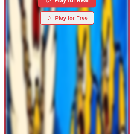
Play for Real
Play for Free