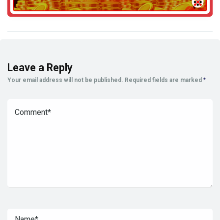
Leave a Reply
Your email address will not be published.
Required fields are marked
*