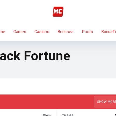
me
Games
Casinos
Bonuses
Posts
BonusT
back Fortune
SHOW MOR
Slots
THEME