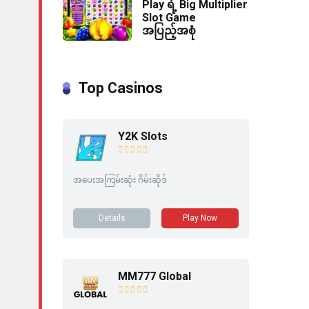
Play ရဲ့ Big Multiplier
Slot Game
အပြည့်အစုံ
Top Casinos
Y2K Slots
အပေးအကြမ်းဆုံး ဂိမ်းဆိုဒ်
Details
Play Now
MM777 Global