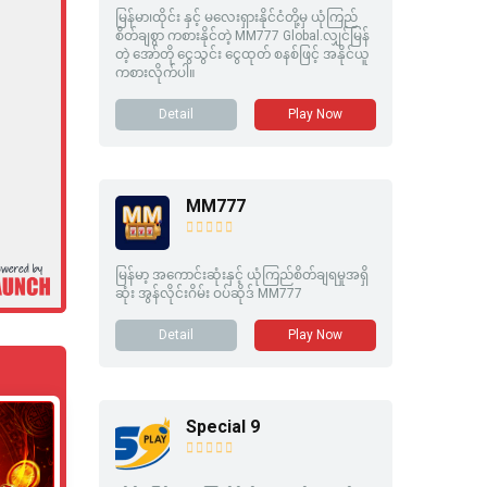
မြန်မာ၊ထိုင်း နှင့် မလေးရှားနိုင်ငံတို့မှ ယုံကြည်
စိတ်ချစွာ ကစားနိုင်တဲ့ MM777 Global.လျှင်မြန်
တဲ့ အော်တို ငွေသွင်း ငွေထုတ် စနစ်ဖြင့် အနိုင်ယူ
ကစားလိုက်ပါ။
Detail
Play Now
MM777
မြန်မာ့ အကောင်းဆုံးနှင့် ယုံကြည်စိတ်ချရမှုအရှိ
ဆုံး အွန်လိုင်းဂိမ်း ဝပ်ဆိုဒ် MM777
Detail
Play Now
Special 9