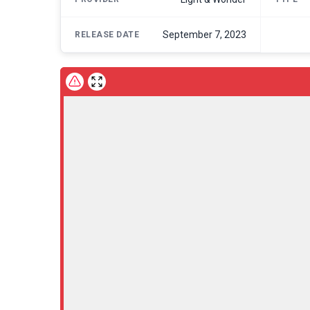
September 7, 2023
RELEASE DATE