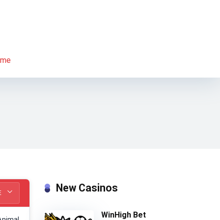
ime
New Casinos
E
WinHigh Bet
Animal