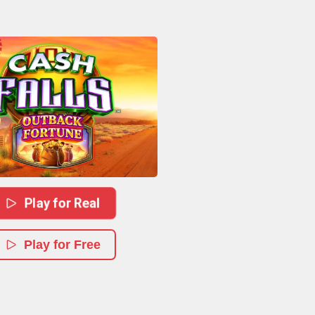
Play for Real
Play for Free