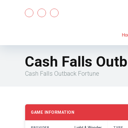
Ho
Cash Falls Out
Cash Falls Outback Fortune
GAME INFORMATION
Light & Wonder
PROVIDER
TYPE