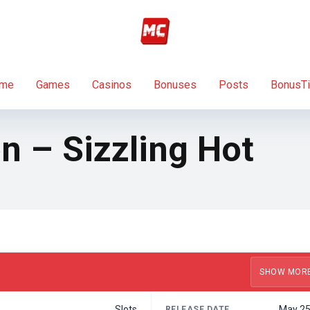
me
Games
Casinos
Bonuses
Posts
BonusT
n – Sizzling Hot
SHOW MOR
Slots
May 25
RELEASE DATE