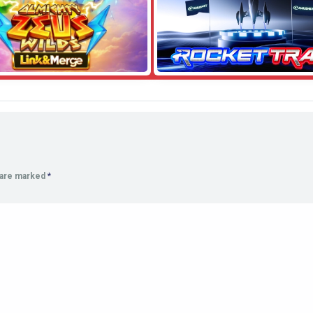
s are marked
*