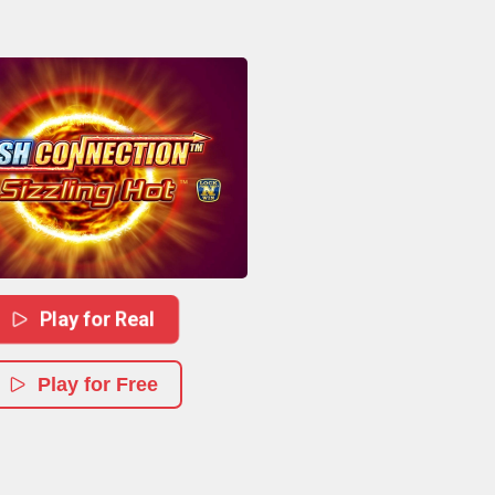
Play for Real
Play for Free