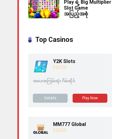
Play ရဲ့ Big Multiplier
Slot Game
အပြည့်အစုံ
Top Casinos
Y2K Slots
အပေးအကြမ်းဆုံး ဂိမ်းဆိုဒ်
Details
Play Now
MM777 Global