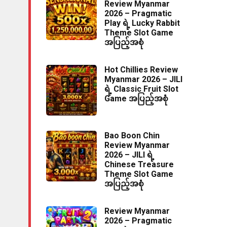
Review Myanmar
2026 – Pragmatic
Play ရဲ့ Lucky Rabbit
Theme Slot Game
အပြည့်အစုံ
Hot Chillies Review
Myanmar 2026 – JILI
ရဲ့ Classic Fruit Slot
Game အပြည့်အစုံ
Bao Boon Chin
Review Myanmar
2026 – JILI ရဲ့
Chinese Treasure
Theme Slot Game
အပြည့်အစုံ
Review Myanmar
2026 – Pragmatic