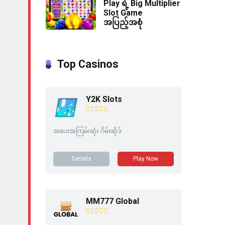
Play ရဲ့ Big Multiplier
Slot Game
အပြည့်အစုံ
Top Casinos
Y2K Slots
အပေးအကြမ်းဆုံး ဂိမ်းဆိုဒ်
Details
Play Now
MM777 Global