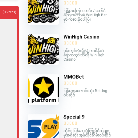
မြန်မာကြေး မောင်း / ဘော်ဒီ
(
0
Votes)
ကြေးအသားနဲ့ WinHigh Bet
မှာ ကစားနိုင်ပါပြီ။
WinHigh Casino
ဖုန်းတစ်လုံးရှိရုံနဲ့ ကာစီနိုထဲ
ရောက်သွားသလို WinHigh
Casino
MMOBet
မြန်မာ့အကောင်းဆုံး Betting
ဝပ်ဆိုဒ်
Special 9
ထိုင်း၊ မြန်မာ ယုံကြည်စိတ်ချရ
မှုအရှိဆုံး အွန်လိုင်းဂိမ်းဝပ်ဆိုဒ်