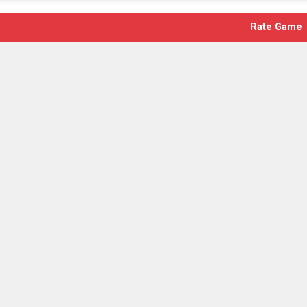
Rate Game