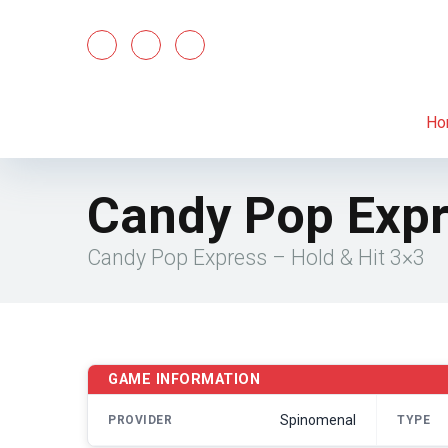
Ho
Candy Pop Expr
Candy Pop Express – Hold & Hit 3×3
GAME INFORMATION
Spinomenal
PROVIDER
TYPE