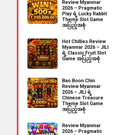
Review Myanmar
2026 – Pragmatic
Play ရဲ့ Lucky Rabbit
Theme Slot Game
အပြည့်အစုံ
Hot Chillies Review
Myanmar 2026 – JILI
ရဲ့ Classic Fruit Slot
Game အပြည့်အစုံ
Bao Boon Chin
Review Myanmar
2026 – JILI ရဲ့
Chinese Treasure
Theme Slot Game
အပြည့်အစုံ
Review Myanmar
2026 – Pragmatic