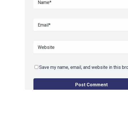
Save my name, email, and website in this br