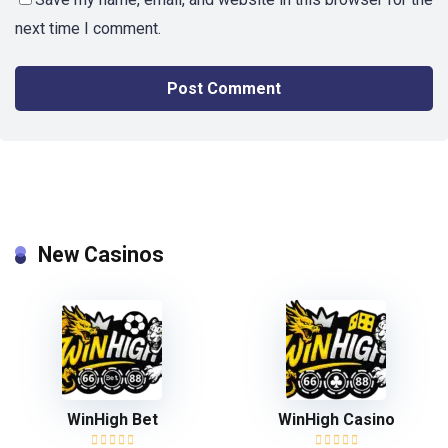
next time I comment.
New Casinos
WinHigh Bet
WinHigh Casino