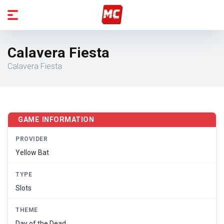
Calavera Fiesta
Calavera Fiesta
GAME INFORMATION
PROVIDER
Yellow Bat
TYPE
Slots
THEME
Day of the Dead