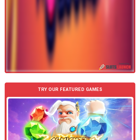
TRY OUR FEATURED GAMES