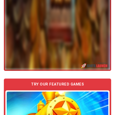
TRY OUR FEATURED GAMES