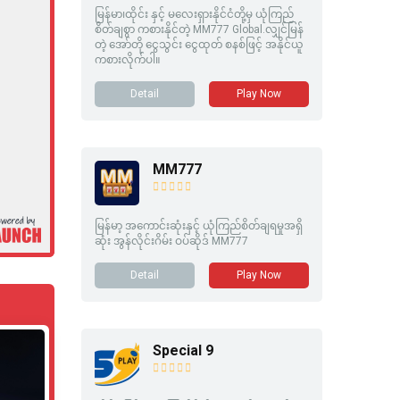
မြန်မာ၊ထိုင်း နှင့် မလေးရှားနိုင်ငံတို့မှ ယုံကြည်
စိတ်ချစွာ ကစားနိုင်တဲ့ MM777 Global.လျှင်မြန်
တဲ့ အော်တို ငွေသွင်း ငွေထုတ် စနစ်ဖြင့် အနိုင်ယူ
ကစားလိုက်ပါ။
Detail
Play Now
MM777
မြန်မာ့ အကောင်းဆုံးနှင့် ယုံကြည်စိတ်ချရမှုအရှိ
ဆုံး အွန်လိုင်းဂိမ်း ဝပ်ဆိုဒ် MM777
Detail
Play Now
Special 9