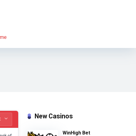
ime
New Casinos
E
WinHigh Bet
ook of