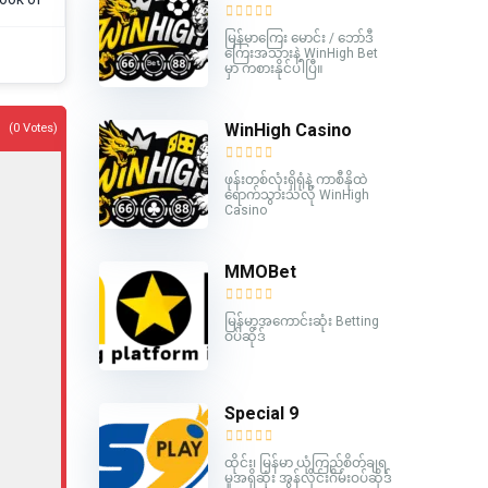
မြန်မာကြေး မောင်း / ဘော်ဒီ
ကြေးအသားနဲ့ WinHigh Bet
မှာ ကစားနိုင်ပါပြီ။
WinHigh Casino
(
0
Votes)
ဖုန်းတစ်လုံးရှိရုံနဲ့ ကာစီနိုထဲ
ရောက်သွားသလို WinHigh
Casino
MMOBet
မြန်မာ့အကောင်းဆုံး Betting
ဝပ်ဆိုဒ်
Special 9
ထိုင်း၊ မြန်မာ ယုံကြည်စိတ်ချရ
မှုအရှိဆုံး အွန်လိုင်းဂိမ်းဝပ်ဆိုဒ်