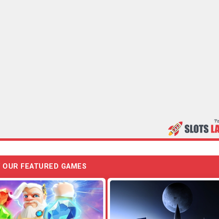
 OUR FEATURED GAMES