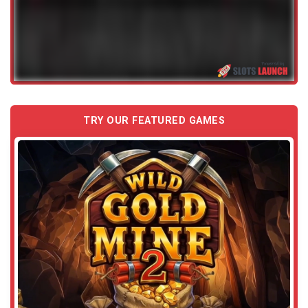
TRY OUR FEATURED GAMES