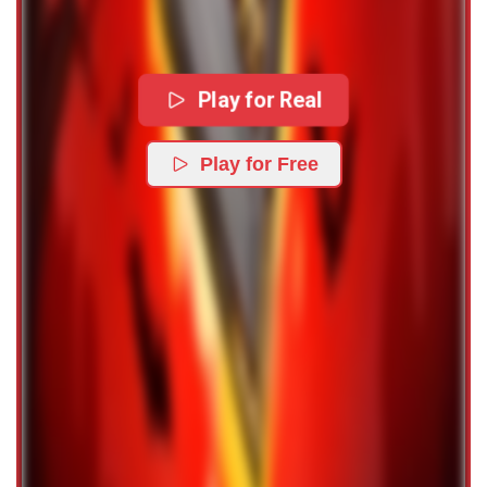
Play for Real
Play for Free