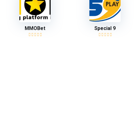
MMOBet
Special 9
မြန်မာ့အကောင်းဆုံး Betting ဝပ်ဆိုဒ်
ထိုင်း၊ မြန်မာ ယုံကြည်စိတ်ချရမှုအရှိ
ဆုံး အွန်လိုင်းဂိမ်းဝပ်ဆိုဒ် Special 9 စ
လော့
MM777
MM777 Global
မြန်မာ့ အကောင်းဆုံးနှင့် ယုံကြည်
မြန်မာ၊ထိုင်း နှင့် မလေးရှားနိုင်ငံတို့မှ
စိတ်ချရမှုအရှိဆုံး အွန်လိုင်းဂိမ်း ဝပ်ဆို
ယုံကြည်စိတ်ချစွာ ကစားနိုင်တဲ့ MM777
ဒ် MM777
Global.လျှင်မြန်တဲ့ အော်တို ငွေသွင်း
ငွေထုတ် စနစ်ဖြင့် အနိုင်ယူကစား
လိုက်ပါ။