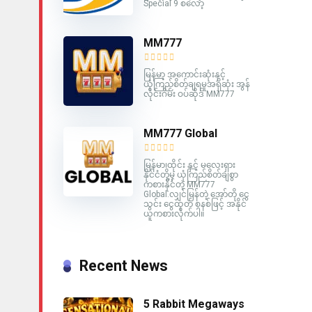
Special 9 စလော့
MM777
မြန်မာ့ အကောင်းဆုံးနှင့်
ယုံကြည်စိတ်ချရမှုအရှိဆုံး အွန်
လိုင်းဂိမ်း ဝပ်ဆိုဒ် MM777
MM777 Global
မြန်မာ၊ထိုင်း နှင့် မလေးရှား
နိုင်ငံတို့မှ ယုံကြည်စိတ်ချစွာ
ကစားနိုင်တဲ့ MM777
Global.လျှင်မြန်တဲ့ အော်တို ငွေ
သွင်း ငွေထုတ် စနစ်ဖြင့် အနိုင်
ယူကစားလိုက်ပါ။
Recent News
5 Rabbit Megaways