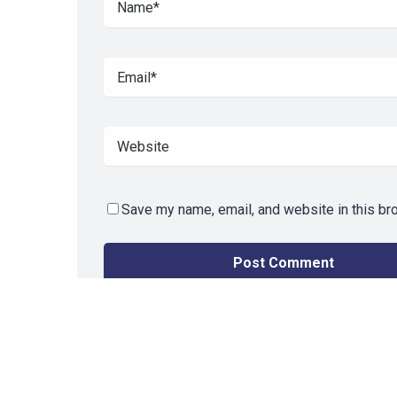
Save my name, email, and website in this br