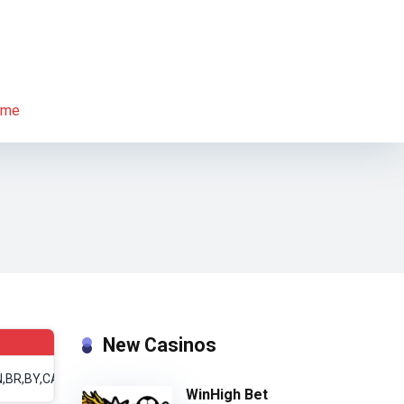
ime
New Casinos
,BR,BY,CA,CC,CF,CH,CN,CO,CU,CX,DE,DK,ES,FR,GB,GF,GL,GP,GR,HK,HM,HR,I
WinHigh Bet