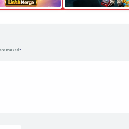
s are marked
*