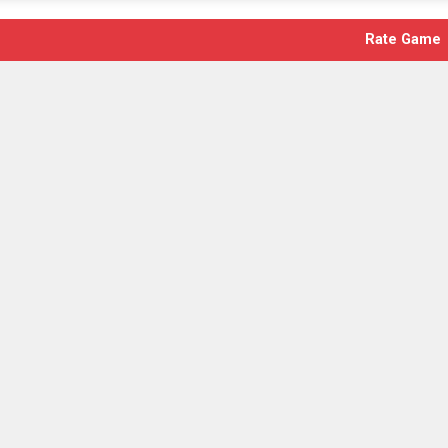
Rate Game