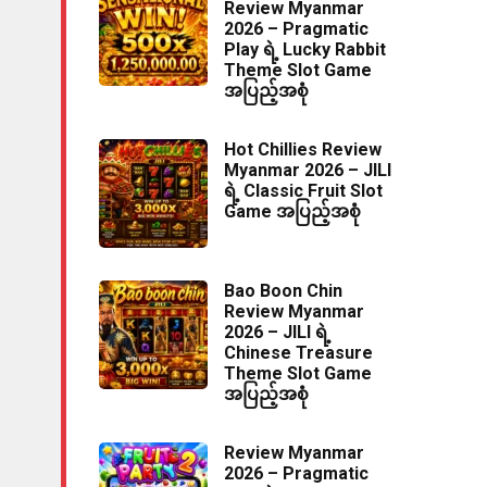
Review Myanmar
2026 – Pragmatic
Play ရဲ့ Lucky Rabbit
Theme Slot Game
အပြည့်အစုံ
Hot Chillies Review
Myanmar 2026 – JILI
ရဲ့ Classic Fruit Slot
Game အပြည့်အစုံ
Bao Boon Chin
Review Myanmar
2026 – JILI ရဲ့
Chinese Treasure
Theme Slot Game
အပြည့်အစုံ
Review Myanmar
2026 – Pragmatic