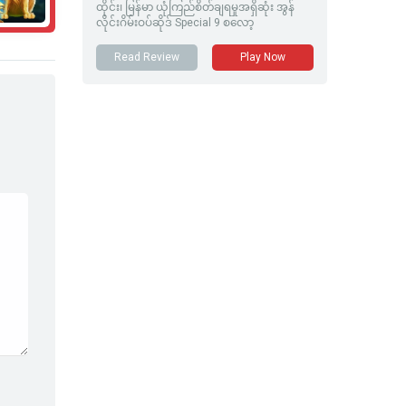
ထိုင်း၊ မြန်မာ ယုံကြည်စိတ်ချရမှုအရှိဆုံး အွန်
လိုင်းဂိမ်းဝပ်ဆိုဒ် Special 9 စလော့
Read Review
Play Now