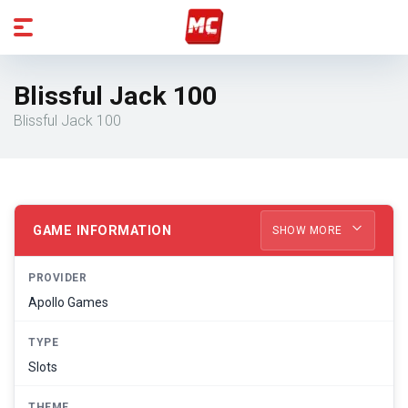
Blissful Jack 100
Blissful Jack 100
GAME INFORMATION
SHOW MORE
PROVIDER
Apollo Games
TYPE
Slots
THEME