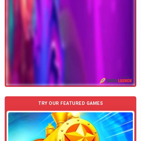
TRY OUR FEATURED GAMES