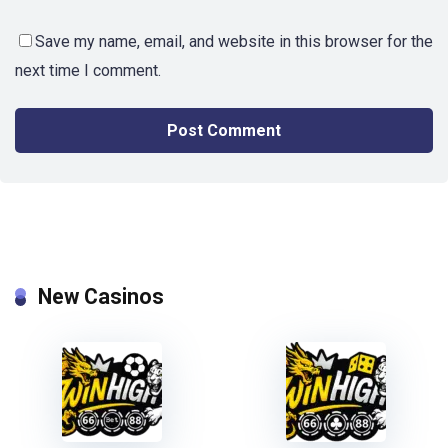
Save my name, email, and website in this browser for the
next time I comment.
New Casinos