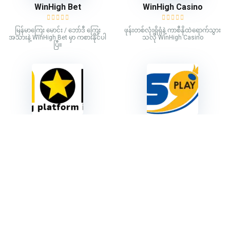
WinHigh Bet
WinHigh Casino
မြန်မာကြေး မောင်း / ဘော်ဒီ ကြေး
ဖုန်းတစ်လုံးရှိရုံနဲ့ ကာစီနိုထဲရောက်သွား
အသားနဲ့ WinHigh Bet မှာ ကစားနိုင်ပါ
သလို WinHigh Casino
ပြီ။
MMOBet
Special 9
မြန်မာ့အကောင်းဆုံး Betting ဝပ်ဆိုဒ်
ထိုင်း၊ မြန်မာ ယုံကြည်စိတ်ချရမှုအရှိ
ဆုံး အွန်လိုင်းဂိမ်းဝပ်ဆိုဒ် Special 9 စ
လော့