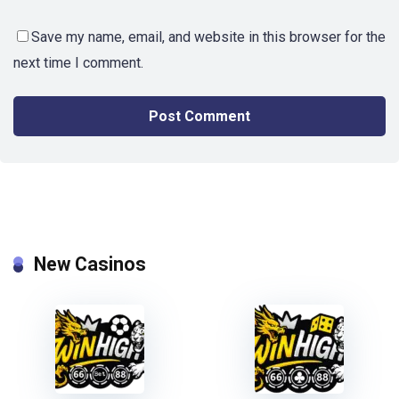
Save my name, email, and website in this browser for the
next time I comment.
New Casinos