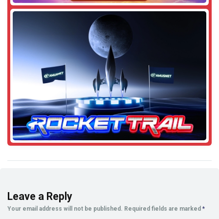
Leave a Reply
Your email address will not be published.
Required fields are marked
*