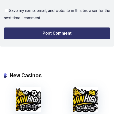
Save my name, email, and website in this browser for the
next time I comment.
New Casinos