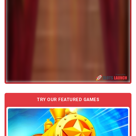
TRY OUR FEATURED GAMES