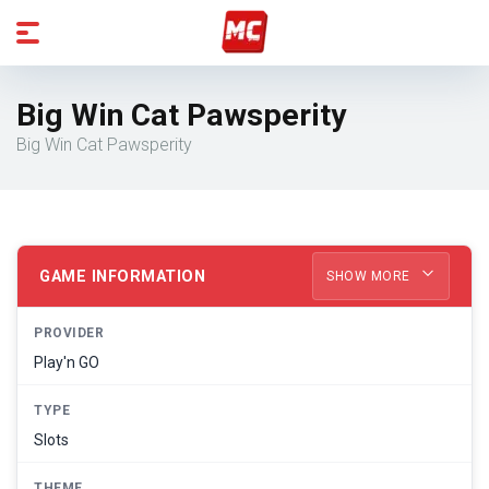
Big Win Cat Pawsperity
Big Win Cat Pawsperity
GAME INFORMATION
SHOW MORE
PROVIDER
Play'n GO
TYPE
Slots
THEME