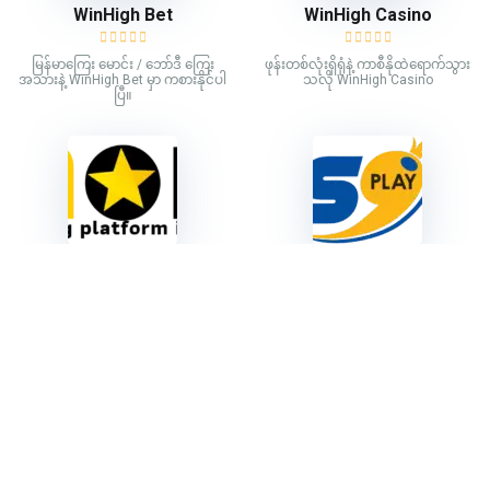
WinHigh Bet
WinHigh Casino
မြန်မာကြေး မောင်း / ဘော်ဒီ ကြေး
ဖုန်းတစ်လုံးရှိရုံနဲ့ ကာစီနိုထဲရောက်သွား
အသားနဲ့ WinHigh Bet မှာ ကစားနိုင်ပါ
သလို WinHigh Casino
ပြီ။
MMOBet
Special 9
မြန်မာ့အကောင်းဆုံး Betting ဝပ်ဆိုဒ်
ထိုင်း၊ မြန်မာ ယုံကြည်စိတ်ချရမှုအရှိ
ဆုံး အွန်လိုင်းဂိမ်းဝပ်ဆိုဒ် Special 9 စ
လော့