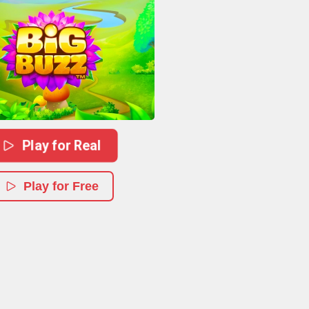
Play for Real
Play for Free