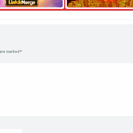
s are marked
*