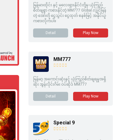
မြန်မာ၊ထိုင်း နှင့် မလေးရှားနိုင်ငံတို့မှ ယုံကြည်
စိတ်ချစွာ ကစားနိုင်တဲ့ MM777 Global.လျှင်မြန်
တဲ့ အော်တို ငွေသွင်း ငွေထုတ် စနစ်ဖြင့် အနိုင်ယူ
ကစားလိုက်ပါ။
Detail
Play Now
MM777
မြန်မာ့ အကောင်းဆုံးနှင့် ယုံကြည်စိတ်ချရမှုအရှိ
ဆုံး အွန်လိုင်းဂိမ်း ဝပ်ဆိုဒ် MM777
Detail
Play Now
Special 9