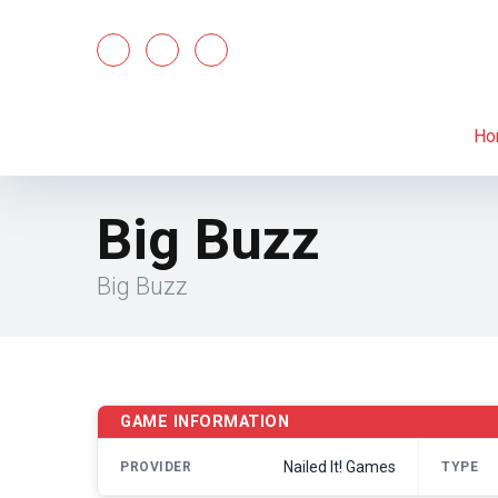
Ho
Big Buzz
Big Buzz
GAME INFORMATION
Nailed It! Games
PROVIDER
TYPE