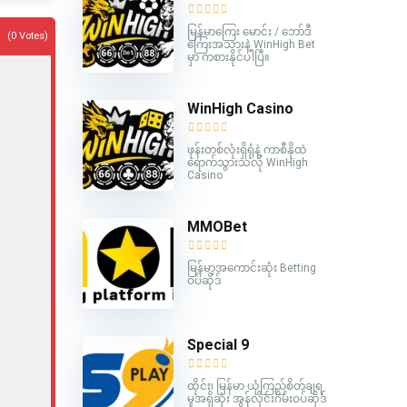
မြန်မာကြေး မောင်း / ဘော်ဒီ
(
0
Votes)
ကြေးအသားနဲ့ WinHigh Bet
မှာ ကစားနိုင်ပါပြီ။
WinHigh Casino
ဖုန်းတစ်လုံးရှိရုံနဲ့ ကာစီနိုထဲ
ရောက်သွားသလို WinHigh
Casino
MMOBet
မြန်မာ့အကောင်းဆုံး Betting
ဝပ်ဆိုဒ်
Special 9
ထိုင်း၊ မြန်မာ ယုံကြည်စိတ်ချရ
မှုအရှိဆုံး အွန်လိုင်းဂိမ်းဝပ်ဆိုဒ်