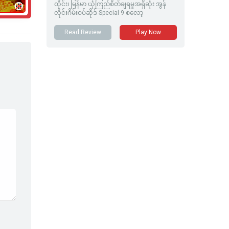
ထိုင်း၊ မြန်မာ ယုံကြည်စိတ်ချရမှုအရှိဆုံး အွန်
လိုင်းဂိမ်းဝပ်ဆိုဒ် Special 9 စလော့
Read Review
Play Now