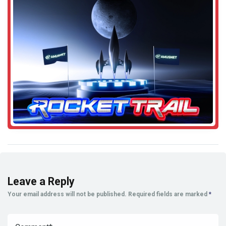
Leave a Reply
Your email address will not be published.
Required fields are marked
*