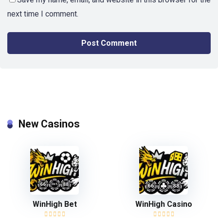
next time I comment.
New Casinos
WinHigh Bet
WinHigh Casino