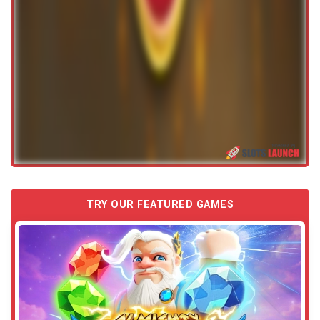
TRY OUR FEATURED GAMES