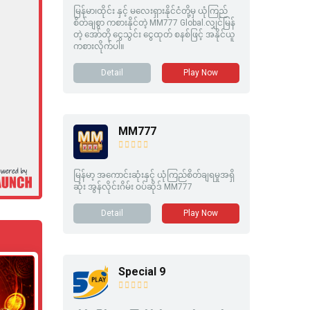
မြန်မာ၊ထိုင်း နှင့် မလေးရှားနိုင်ငံတို့မှ ယုံကြည်
စိတ်ချစွာ ကစားနိုင်တဲ့ MM777 Global.လျှင်မြန်
တဲ့ အော်တို ငွေသွင်း ငွေထုတ် စနစ်ဖြင့် အနိုင်ယူ
ကစားလိုက်ပါ။
Detail
Play Now
MM777
မြန်မာ့ အကောင်းဆုံးနှင့် ယုံကြည်စိတ်ချရမှုအရှိ
ဆုံး အွန်လိုင်းဂိမ်း ဝပ်ဆိုဒ် MM777
Detail
Play Now
Special 9