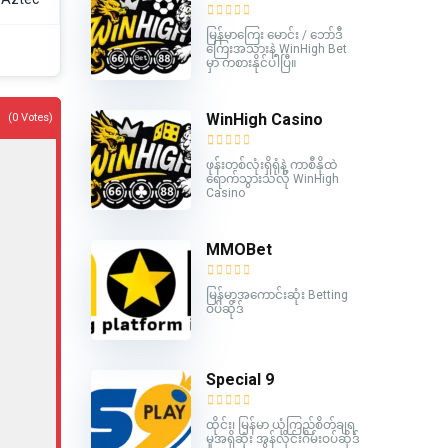
မြန်မာကြေး မောင်း / ဘော်ဒီ
ကြေးအသားနဲ့ WinHigh Bet
မှာ ကစားနိုင်ပါပြီ။
WinHigh Casino
(
0
Votes)
ဖုန်းတစ်လုံးရှိရုံနဲ့ ကာစီနိုထဲ
ရောက်သွားသလို WinHigh
Casino
MMOBet
မြန်မာ့အကောင်းဆုံး Betting
ဝပ်ဆိုဒ်
Special 9
ထိုင်း၊ မြန်မာ ယုံကြည်စိတ်ချရ
မှုအရှိဆုံး အွန်လိုင်းဂိမ်းဝပ်ဆိုဒ်