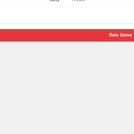
Rate Game