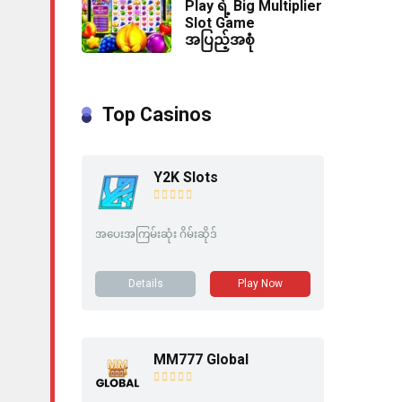
Play ရဲ့ Big Multiplier
Slot Game
အပြည့်အစုံ
Top Casinos
Y2K Slots
အပေးအကြမ်းဆုံး ဂိမ်းဆိုဒ်
Details
Play Now
MM777 Global