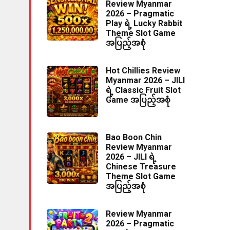
Review Myanmar
2026 – Pragmatic
Play ရဲ့ Lucky Rabbit
Theme Slot Game
အပြည့်အစုံ
Hot Chillies Review
Myanmar 2026 – JILI
ရဲ့ Classic Fruit Slot
Game အပြည့်အစုံ
Bao Boon Chin
Review Myanmar
2026 – JILI ရဲ့
Chinese Treasure
Theme Slot Game
အပြည့်အစုံ
Review Myanmar
2026 – Pragmatic