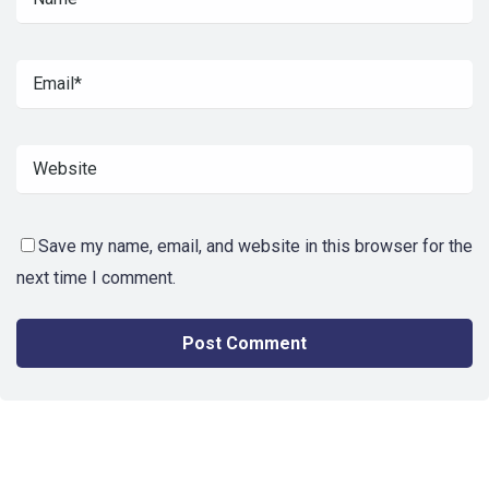
Save my name, email, and website in this browser for the
next time I comment.