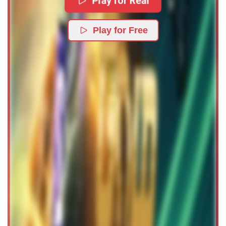
Play for Real
Play for Free