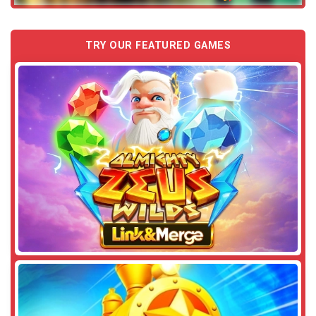
TRY OUR FEATURED GAMES