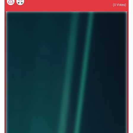
(
0
Votes)