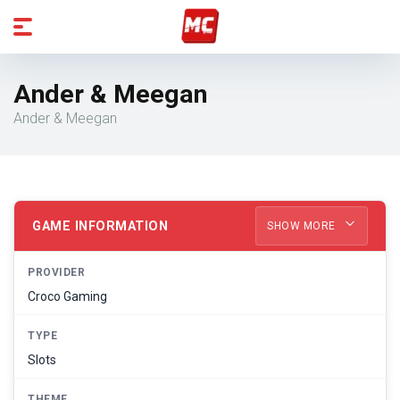
Ander & Meegan
Ander & Meegan
GAME INFORMATION
SHOW MORE
PROVIDER
Croco Gaming
TYPE
Slots
THEME