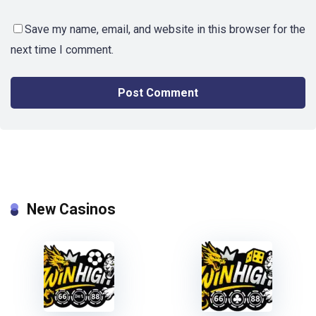
Save my name, email, and website in this browser for the
next time I comment.
New Casinos