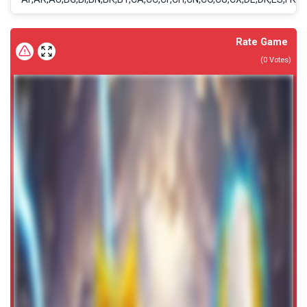
Rate Game
(
0
Votes)