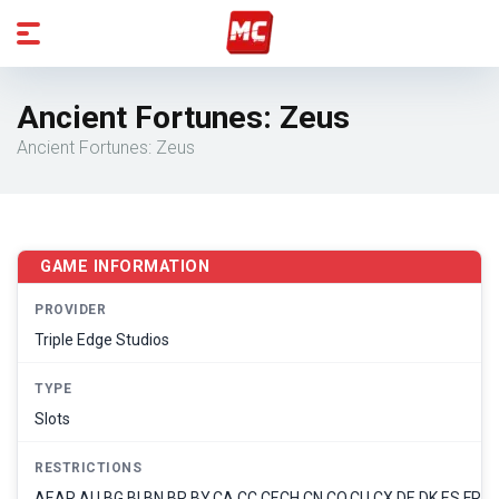
Ancient Fortunes: Zeus
Ancient Fortunes: Zeus
GAME INFORMATION
PROVIDER
Triple Edge Studios
TYPE
Slots
RESTRICTIONS
AF,AR,AU,BG,BI,BN,BR,BY,CA,CC,CF,CH,CN,CO,CU,CX,DE,DK,ES,FR,GB,