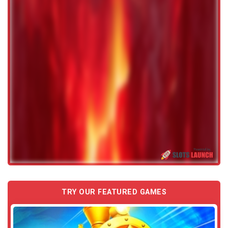
TRY OUR FEATURED GAMES