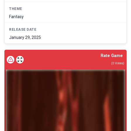
THEME
Fantasy
RELEASE DATE
January 29, 2025
Rate Game
(
0
Votes)