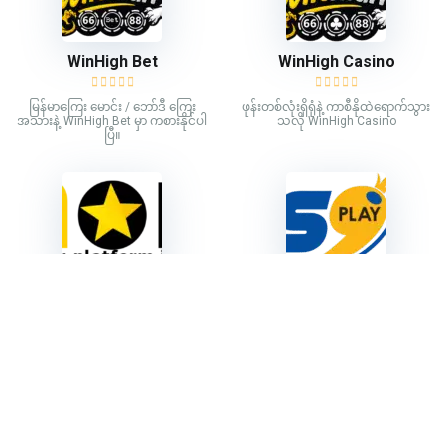
WinHigh Bet
WinHigh Casino
မြန်မာကြေး မောင်း / ဘော်ဒီ ကြေး
ဖုန်းတစ်လုံးရှိရုံနဲ့ ကာစီနိုထဲရောက်သွား
အသားနဲ့ WinHigh Bet မှာ ကစားနိုင်ပါ
သလို WinHigh Casino
ပြီ။
MMOBet
Special 9
မြန်မာ့အကောင်းဆုံး Betting ဝပ်ဆိုဒ်
ထိုင်း၊ မြန်မာ ယုံကြည်စိတ်ချရမှုအရှိ
ဆုံး အွန်လိုင်းဂိမ်းဝပ်ဆိုဒ် Special 9 စ
လော့